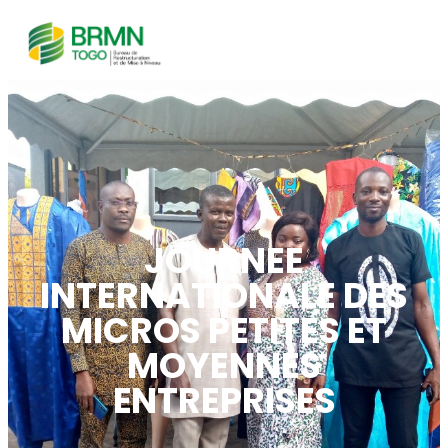
JOURNEE
INTERNATIONALE DES
MICROS PETITES ET
MOYENNES
ENTREPRISES